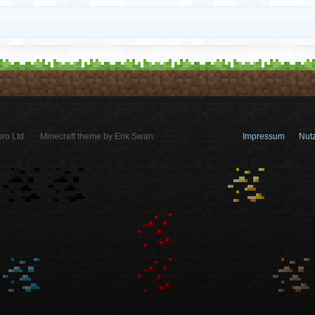
ro Ltd.
Minecraft theme by Erik Swan.
Impressum
Nut