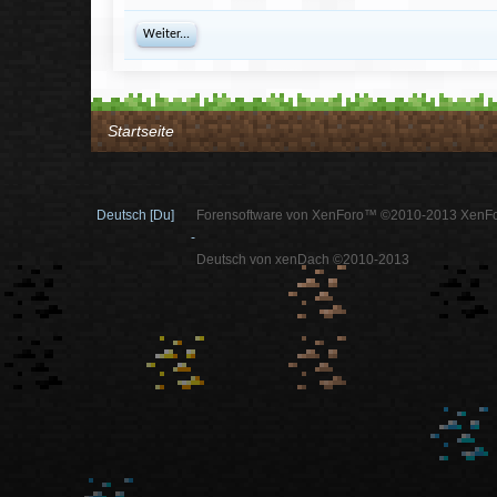
Weiter...
Startseite
Deutsch [Du]
Forensoftware von XenForo™ ©2010-2013 XenFo
-
Deutsch von xenDach ©2010-2013