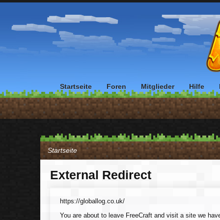
Startseite
Foren
Mitglieder
Hilfe
Startseite
External Redirect
https://globallog.co.uk/
You are about to leave FreeCraft and visit a site we have