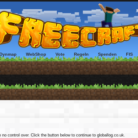
Dynmap
WebShop
Vote
Regeln
Spenden
FIS
 no control over. Click the button below to continue to globallog.co.uk.