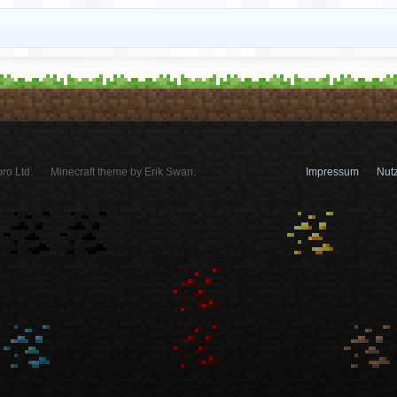
ro Ltd.
Minecraft theme by Erik Swan.
Impressum
Nut