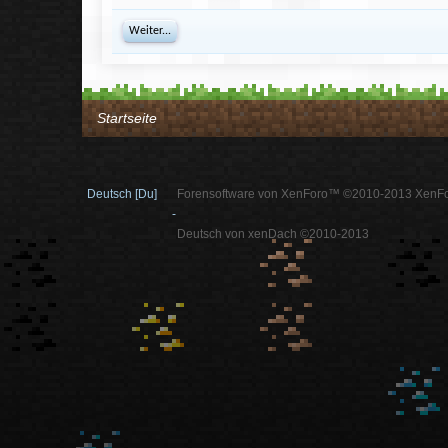
Weiter...
Startseite
Deutsch [Du]
Forensoftware von XenForo™ ©2010-2013 XenFo
-
Deutsch von xenDach ©2010-2013