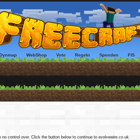
Dynmap
WebShop
Vote
Regeln
Spenden
FIS
 no control over. Click the button below to continue to evolvewire.co.uk.