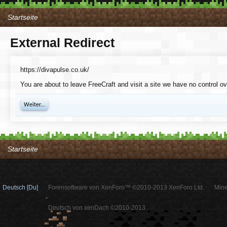
Startseite
External Redirect
https://divapulse.co.uk/
You are about to leave FreeCraft and visit a site we have no control ov
Weiter...
Startseite
Deutsch [Du]
Forensoftware von XenForo™ ©2010-2013 XenForo Ltd.
Mine
-
Deutsch von xenDach ©2010-2013