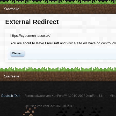
Startseite
External Redirect
https://cybermonitor.co.uk/
You are about to leave FreeCraft and visit a site we have no control ov
Weiter...
Startseite
Deutsch [Du]
Forensoftware von XenForo™ ©2010-2013 XenForo Ltd.
Mine
-
Deutsch von xenDach ©2010-2013