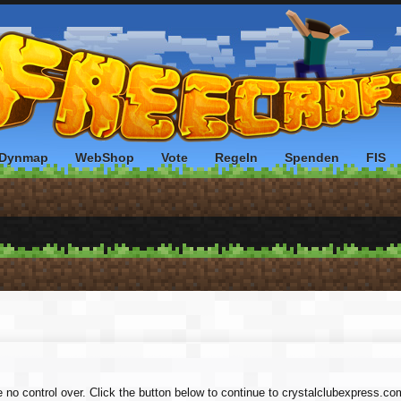
Dynmap
WebShop
Vote
Regeln
Spenden
FIS
e no control over. Click the button below to continue to crystalclubexpress.co