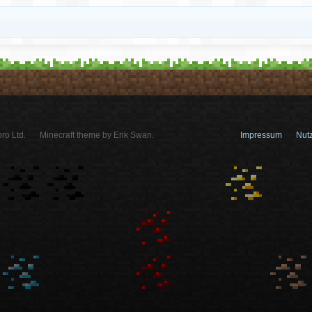
ro Ltd.
Minecraft theme by Erik Swan.
Impressum
Nut