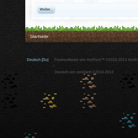
Weiter...
Startseite
Deutsch [Du]
Forensoftware von XenForo™ ©2010-2013 XenFo
-
Deutsch von xenDach ©2010-2013