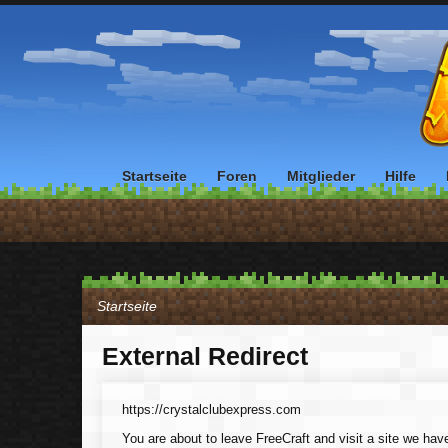
Startseite
Foren
Mitglieder
Hilfe
Startseite
External Redirect
https://crystalclubexpress.com
You are about to leave FreeCraft and visit a site we hav