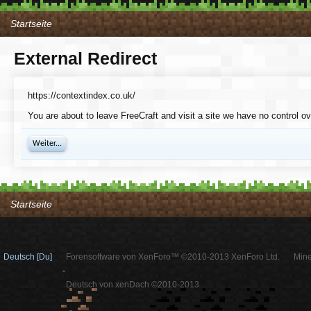
Startseite
External Redirect
https://contextindex.co.uk/
You are about to leave FreeCraft and visit a site we have no control ov
Weiter...
Startseite
Deutsch [Du]
Forensoftware von XenForo™ ©2010-2013 XenForo Ltd.
Mine
-
Deutsch von xenDach ©2010-2013