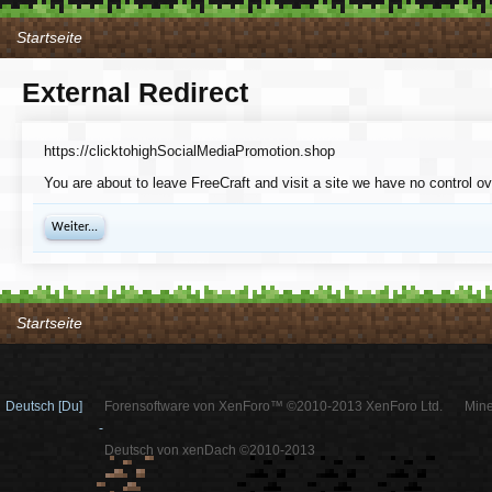
Startseite
External Redirect
https://clicktohighSocialMediaPromotion.shop
You are about to leave FreeCraft and visit a site we have no control o
Weiter...
Startseite
Deutsch [Du]
Forensoftware von XenForo™ ©2010-2013 XenForo Ltd.
Mine
-
Deutsch von xenDach ©2010-2013