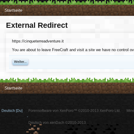
Startseite
External Redirect
https://cinqueterreadventure.it
You are about to leave FreeCraft and visit a site we have no control ov
Weiter...
Startseite
Deutsch [Du]
Forensoftware von XenForo™ ©2010-2013 XenForo Ltd.
Mine
-
Deutsch von xenDach ©2010-2013