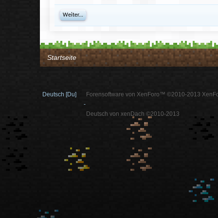
Weiter...
Startseite
Deutsch [Du]
Forensoftware von XenForo™ ©2010-2013 XenFo
-
Deutsch von xenDach ©2010-2013