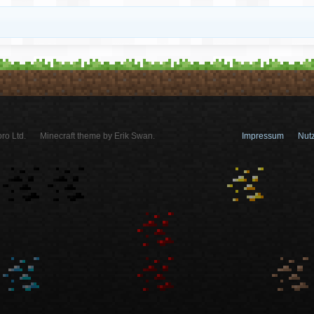
ro Ltd.
Minecraft theme by Erik Swan.
Impressum
Nut