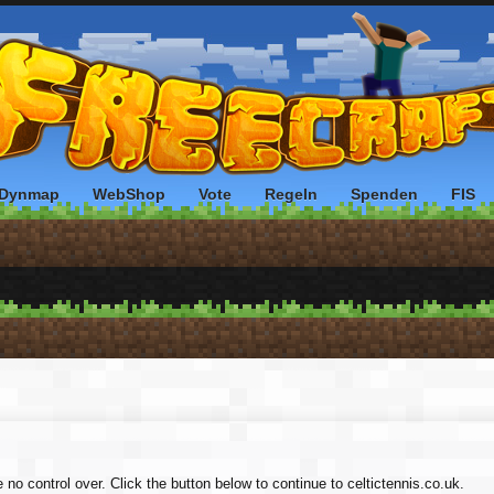
Dynmap
WebShop
Vote
Regeln
Spenden
FIS
 no control over. Click the button below to continue to celtictennis.co.uk.