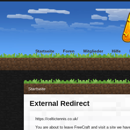
Startseite
Foren
Mitglieder
Hilfe
Startseite
External Redirect
https://celtictennis.co.uk/
You are about to leave FreeCraft and visit a site we have