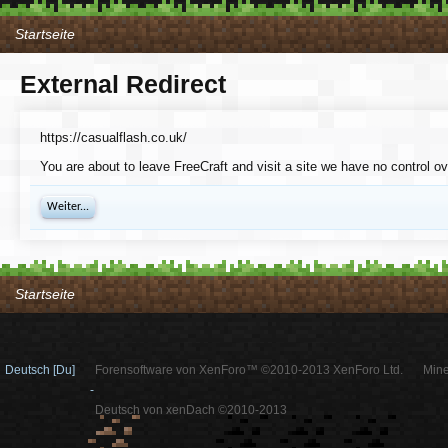
Startseite
External Redirect
https://casualflash.co.uk/
You are about to leave FreeCraft and visit a site we have no control ov
Weiter...
Startseite
Deutsch [Du]
Forensoftware von XenForo™ ©2010-2013 XenForo Ltd.
Mine
-
Deutsch von xenDach ©2010-2013