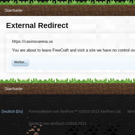
Startseite
External Redirect
https://casinoxarena.us
You are about to leave FreeCraft and visit a site we have no control ov
Weiter...
Startseite
Deutsch [Du]
Forensoftware von XenForo™ ©2010-2013 XenForo Ltd.
Mine
-
Deutsch von xenDach ©2010-2013