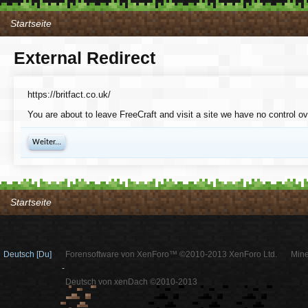
Startseite
External Redirect
https://britfact.co.uk/
You are about to leave FreeCraft and visit a site we have no control ove
Weiter...
Startseite
Deutsch [Du]
Forensoftware von XenForo™ ©2010-2013 XenForo Ltd.
Mine
-
Deutsch von xenDach ©2010-2013