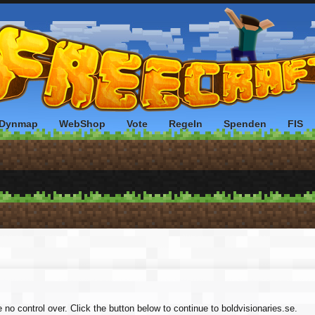
Dynmap
WebShop
Vote
Regeln
Spenden
FIS
 no control over. Click the button below to continue to boldvisionaries.se.