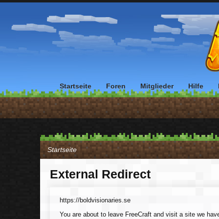
Startseite
Foren
Mitglieder
Hilfe
Startseite
External Redirect
https://boldvisionaries.se
You are about to leave FreeCraft and visit a site we have