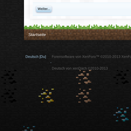
Weiter...
Startseite
Deutsch [Du]
Forensoftware von XenForo™ ©2010-2013 XenFo
-
Deutsch von xenDach ©2010-2013