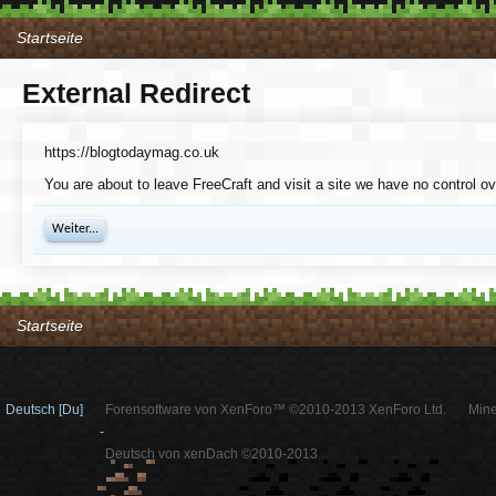
Startseite
External Redirect
https://blogtodaymag.co.uk
You are about to leave FreeCraft and visit a site we have no control o
Weiter...
Startseite
Deutsch [Du]
Forensoftware von XenForo™ ©2010-2013 XenForo Ltd.
Mine
-
Deutsch von xenDach ©2010-2013