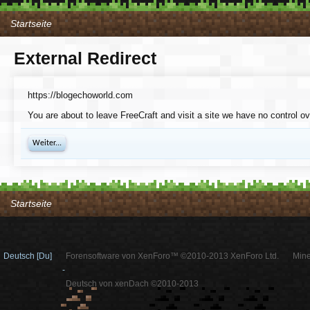
Startseite
External Redirect
https://blogechoworld.com
You are about to leave FreeCraft and visit a site we have no control o
Weiter...
Startseite
Deutsch [Du]
Forensoftware von XenForo™ ©2010-2013 XenForo Ltd.
Mine
-
Deutsch von xenDach ©2010-2013