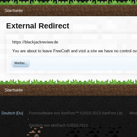
Startseite
External Redirect
https://blackjackreview.de
You are about to leave FreeCraft and visit a site we have no control ov
Weiter...
Startseite
Deutsch [Du]
Forensoftware von XenForo™ ©2010-2013 XenForo Ltd.
Mine
-
Deutsch von xenDach ©2010-2013