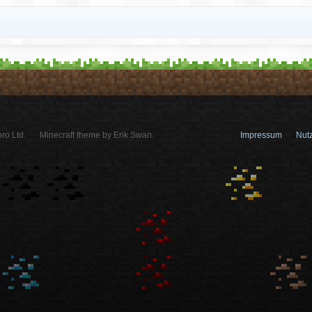
ro Ltd.
Minecraft theme by Erik Swan.
Impressum
Nut