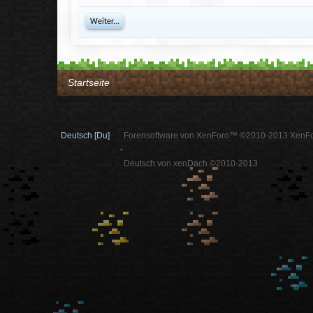
Weiter...
Startseite
Deutsch [Du]
Forensoftware von XenForo™ ©2010-2013 XenFo
-
Deutsch von xenDach ©2010-2013