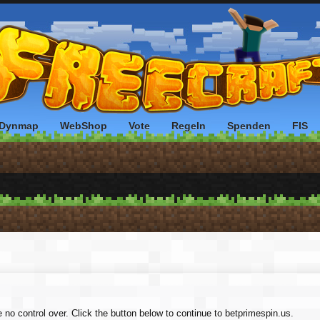
Dynmap
WebShop
Vote
Regeln
Spenden
FIS
 no control over. Click the button below to continue to betprimespin.us.