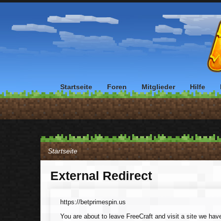
Startseite
Foren
Mitglieder
Hilfe
Startseite
External Redirect
https://betprimespin.us
You are about to leave FreeCraft and visit a site we have