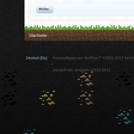
Weiter...
Startseite
Deutsch [Du]
Forensoftware von XenForo™ ©2010-2013 XenFo
-
Deutsch von xenDach ©2010-2013