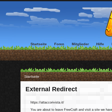
Startseite
Foren
Mitglieder
Hilfe
Startseite
External Redirect
https://attaccorivista.it/
You are about to leave FreeCraft and visit a site we have 