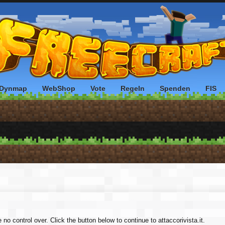
Dynmap
WebShop
Vote
Regeln
Spenden
FIS
no control over. Click the button below to continue to attaccorivista.it.