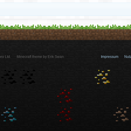
ro Ltd.
Minecraft theme by Erik Swan.
Impressum
Nut