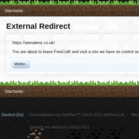
Startseite
External Redirect
https://arenalens.co.uk/
You are about to leave FreeCraft and visit a site we have no control ov
Weiter...
Startseite
Deutsch [Du]
Forensoftware von XenForo™ ©2010-2013 XenForo Ltd.
Mine
-
Deutsch von xenDach ©2010-2013