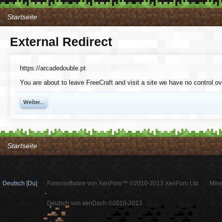
Startseite
External Redirect
https://arcadedouble.pt
You are about to leave FreeCraft and visit a site we have no control ov
Weiter...
Startseite
Deutsch [Du]
Forensoftware von XenForo™ ©2010-2013 XenForo Ltd.
Mine
-
Deutsch von xenDach ©2010-2013