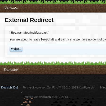
Startseite
External Redirect
https://amateurinsider.co.uk/
You are about to leave FreeCraft and visit a site we have no control ov
Weiter...
Startseite
Deutsch [Du]
Forensoftware von XenForo™ ©2010-2013 XenForo Ltd.
Mine
-
Deutsch von xenDach ©2010-2013