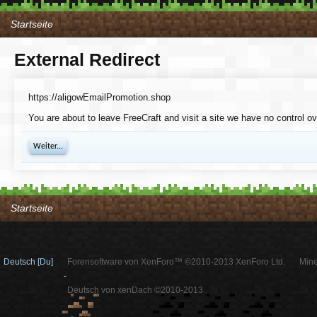
Startseite
External Redirect
https://aligowEmailPromotion.shop
You are about to leave FreeCraft and visit a site we have no control o
Weiter...
Startseite
Deutsch [Du]
Forensoftware von XenForo™ ©2010-2013 XenForo Ltd.
Mine
-
Deutsch von xenDach ©2010-2013