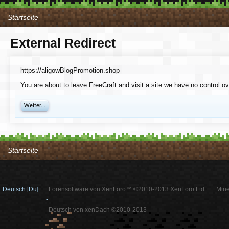
Startseite
External Redirect
https://aligowBlogPromotion.shop
You are about to leave FreeCraft and visit a site we have no control o
Weiter...
Startseite
Deutsch [Du]
Forensoftware von XenForo™ ©2010-2013 XenForo Ltd.
Mine
-
Deutsch von xenDach ©2010-2013