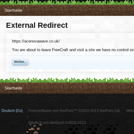
Startseite
External Redirect
https://acenovawave.co.uk/
You are about to leave FreeCraft and visit a site we have no control o
Weiter...
Startseite
Deutsch [Du]
Forensoftware von XenForo™ ©2010-2013 XenForo Ltd.
Mine
-
Deutsch von xenDach ©2010-2013