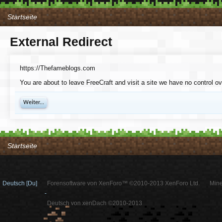
Startseite
External Redirect
https://Thefameblogs.com
You are about to leave FreeCraft and visit a site we have no control o
Weiter...
Startseite
Deutsch [Du]
Forensoftware von XenForo™ ©2010-2013 XenForo Ltd.
Mine
-
Deutsch von xenDach ©2010-2013