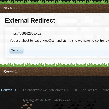
Startseite
External Redirect
https://889992855.xyz
You are about to leave FreeCraft and visit a site we have no control o
Weiter...
Startseite
Deutsch [Du]
Forensoftware von XenForo™ ©2010-2013 XenForo Ltd.
Mine
-
Deutsch von xenDach ©2010-2013