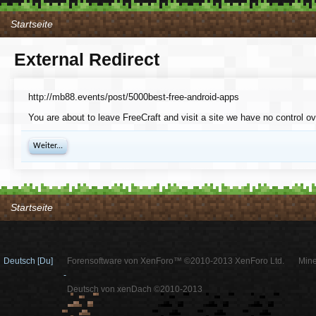
Startseite
External Redirect
http://mb88.events/post/5000best-free-android-apps
You are about to leave FreeCraft and visit a site we have no control o
Weiter...
Startseite
Deutsch [Du]
Forensoftware von XenForo™ ©2010-2013 XenForo Ltd.
Mine
-
Deutsch von xenDach ©2010-2013