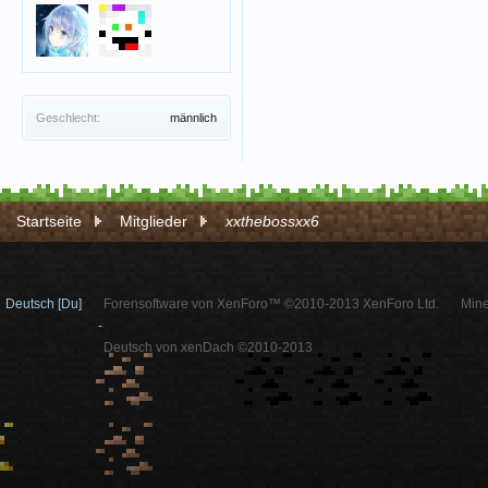
Geschlecht:
männlich
Startseite
Mitglieder
xxthebossxx6
Deutsch [Du]
Forensoftware von XenForo™ ©2010-2013 XenForo Ltd.
Mine
-
Deutsch von xenDach ©2010-2013