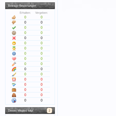
Beitrags-Bewertungen
Erhalten:
Vergeben:
0
0
0
0
0
0
0
0
0
0
0
0
0
0
0
0
0
0
0
0
0
0
0
0
0
0
0
0
0
0
0
0
0
0
Dieses Mitglied folgt:
2