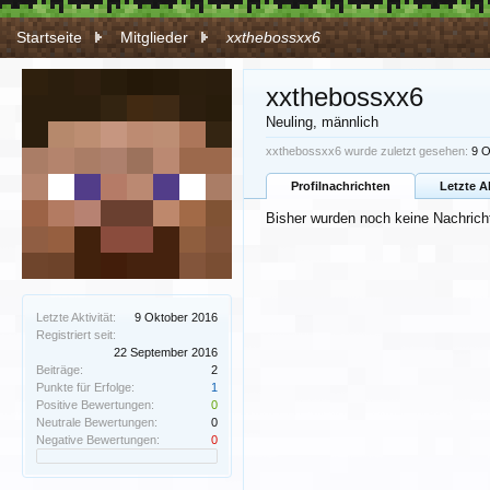
Startseite
Mitglieder
xxthebossxx6
xxthebossxx6
Neuling
, männlich
xxthebossxx6 wurde zuletzt gesehen:
9 O
Profilnachrichten
Letzte A
Bisher wurden noch keine Nachricht
Letzte Aktivität:
9 Oktober 2016
Registriert seit:
22 September 2016
Beiträge:
2
Punkte für Erfolge:
1
Positive Bewertungen:
0
Neutrale Bewertungen:
0
Negative Bewertungen:
0