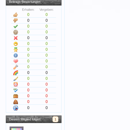
Beitrags-Bewertungen
Erhalten:
Vergeben:
0
0
0
0
0
0
0
0
0
0
0
0
0
0
0
0
0
0
0
0
0
0
0
0
0
0
0
0
0
0
0
0
0
0
Diesem Mitglied folgen:
1