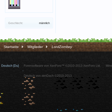
Geschlecht:
männlich
Startseite
Mitglieder
LordZombey
Deutsch [Du]
Forensoftware von XenForo™ ©2010-2013 XenForo Ltd.
Mine
-
Deutsch von xenDach ©2010-2013