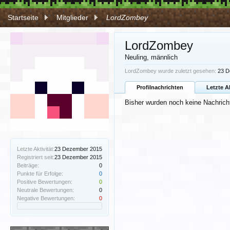
Startseite
Mitglieder
LordZombey
LordZombey
Neuling
, männlich
LordZombey wurde zuletzt gesehen:
23 D
Profilnachrichten
Letzte A
Bisher wurden noch keine Nachrich
Letzte Aktivität:
23 Dezember 2015
Registriert seit:
23 Dezember 2015
Beiträge:
0
Punkte für Erfolge:
0
Positive Bewertungen:
0
Neutrale Bewertungen:
0
Negative Bewertungen:
0