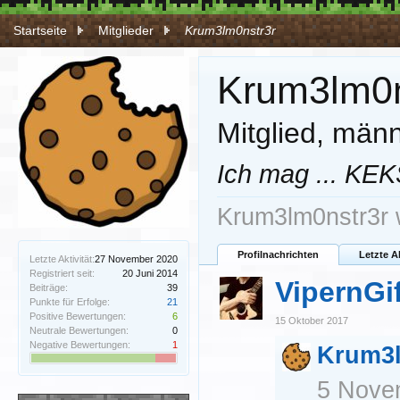
Startseite
Mitglieder
Krum3lm0nstr3r
Krum3lm0n
Mitglied
, männ
Ich mag ... KEK
Krum3lm0nstr3r 
Profilnachrichten
Letzte A
Letzte Aktivität:
27 November 2020
Registriert seit:
20 Juni 2014
VipernGi
Beiträge:
39
Punkte für Erfolge:
21
Positive Bewertungen:
6
15 Oktober 2017
Neutrale Bewertungen:
0
Negative Bewertungen:
1
Krum3l
5 Nove