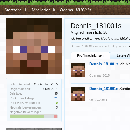
Startseite
Mitglieder
Dennis_181001s
Dennis_181001s
Mitglied
, männlich, 28
Ich bin endlich von Neuling auf Mitgl
Dennis_181001s wurde zuletzt gesehen:
Profilnachrichten
Letzte A
Dennis_181001s
Ich bi
6 Januar 2015
Letzte Aktivität:
25 Oktober 2015
Dennis_181001s
Schön
Registriert seit:
7 Mai 2014
Beiträge:
35
Punkte für Erfolge:
21
20 Juni 2014
Positive Bewertungen:
10
Neutrale Bewertungen:
3
Negative Bewertungen:
1