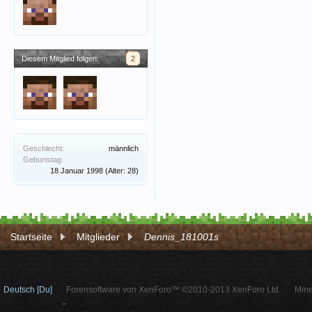
Diesem Mitglied folgen:
2
Geschlecht:
männlich
Geburtstag:
18 Januar 1998
(Alter: 28)
Startseite
Mitglieder
Dennis_181001s
Deutsch [Du]
Forensoftware von XenForo™ ©2010-2013 XenForo Ltd.
Mine
-