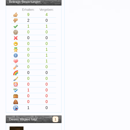
Beitrags-Bewertungen
Erhalten:
Vergeben:
9
4
2
0
1
1
0
0
0
0
0
0
0
1
0
1
0
1
0
0
0
0
0
0
0
0
1
0
0
0
0
0
1
0
Dieses Mitglied folgt:
1