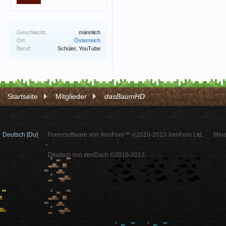
Geschlecht:
männlich
Ort:
Österreich
Beruf:
Schüler, YouTube
Startseite
Mitglieder
dasBaumHD
Deutsch [Du]
Forensoftware von XenForo™ ©2010-2013 XenForo Ltd.
Mine
-
Deutsch von xenDach ©2010-2013