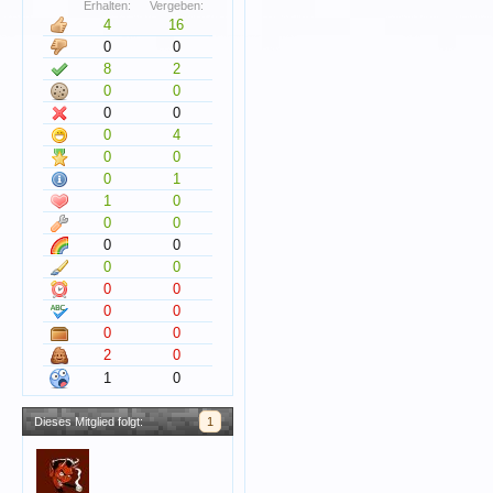
Erhalten:
Vergeben:
4
16
0
0
8
2
0
0
0
0
0
4
0
0
0
1
1
0
0
0
0
0
0
0
0
0
0
0
0
0
2
0
1
0
Dieses Mitglied folgt:
1