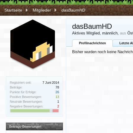
Startseite
Mitglieder
dasBaumHD
dasBaumHD
Aktives Mitglied
, männlich,
aus
Öst
Profilnachrichten
Letzte A
Bisher wurden noch keine Nachrich
Registriert seit:
7 Juni 2014
Beiträge:
78
Punkte für Erfolge:
26
Positive Bewertungen:
13
Neutrale Bewertungen:
1
Negative Bewertungen:
2
Beitrags-Bewertungen