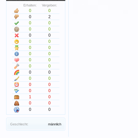
Erhalten:
Vergeben:
0
0
0
2
0
0
0
0
0
0
0
0
0
0
0
0
0
0
0
0
0
0
0
0
0
0
0
0
1
0
0
0
0
0
Geschlecht:
männlich