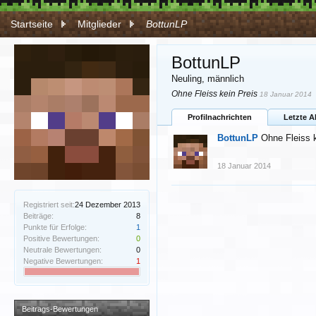
Startseite
Mitglieder
BottunLP
BottunLP
Neuling
, männlich
Ohne Fleiss kein Preis
18 Januar 2014
Profilnachrichten
Letzte A
BottunLP
Ohne Fleiss k
18 Januar 2014
Registriert seit:
24 Dezember 2013
Beiträge:
8
Punkte für Erfolge:
1
Positive Bewertungen:
0
Neutrale Bewertungen:
0
Negative Bewertungen:
1
Beitrags-Bewertungen