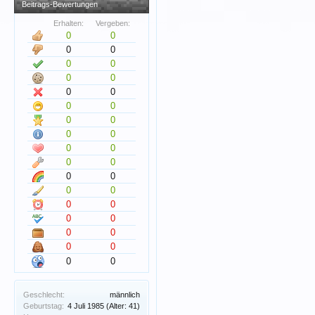
Beitrags-Bewertungen
Erhalten:
Vergeben:
0
0
0
0
0
0
0
0
0
0
0
0
0
0
0
0
0
0
0
0
0
0
0
0
0
0
0
0
0
0
0
0
0
0
Geschlecht:
männlich
Geburtstag:
4 Juli 1985
(Alter: 41)