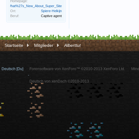
Homepage:
tua.mx/What%27s_New_About_Super_Site
Ort:
Spiere-Helkijn
Beruf:
Captive agent
Startseite
Mitglieder
Alberttut
Deutsch [Du]
Forensoftware von XenForo™ ©2010-2013 XenForo Ltd.
Mine
-
Deutsch von xenDach ©2010-2013