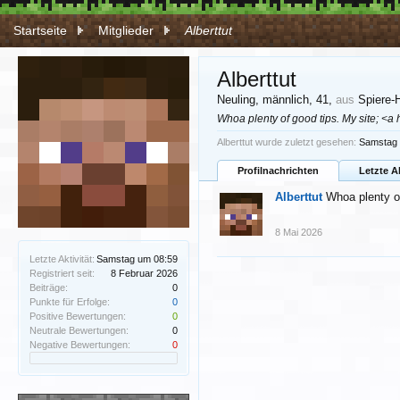
Startseite
Mitglieder
Alberttut
Alberttut
Neuling
, männlich, 41,
aus
Spiere-H
Whoa plenty of good tips. My site; <a 
Alberttut wurde zuletzt gesehen:
Samstag 
Profilnachrichten
Letzte A
Alberttut
Whoa plenty of
8 Mai 2026
Letzte Aktivität:
Samstag um 08:59
Registriert seit:
8 Februar 2026
Beiträge:
0
Punkte für Erfolge:
0
Positive Bewertungen:
0
Neutrale Bewertungen:
0
Negative Bewertungen:
0