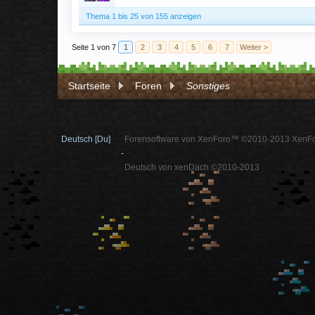
Thema 1 bis 25 von 155 anzeigen
Seite 1 von 7
1
2
3
4
5
6
7
Weiter >
Startseite
Foren
Sonstiges
Deutsch [Du]
Forensoftware von XenForo™ ©2010-2013 XenFo
-
Deutsch von xenDach ©2010-2013