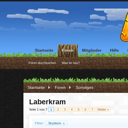
Startseite
Foren
Mitglieder
Hilfe
Foren durchsuchen
Was ist neu?
Startseite
Foren
Sonstiges
Laberkram
Seite 1 von 7
1
2
3
4
5
6
7
Weiter >
Filter:
Skyblock
x