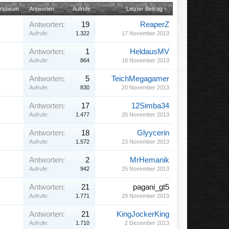
rtdatum
Antworten
Aufrufe
Letzter Beitrag ↑
Antworten:
19
ReaperZ
Aufrufe:
1.322
17 November 2013
Antworten:
1
HeldausMV
Aufrufe:
864
18 November 2013
Antworten:
5
TeichMegagamer
Aufrufe:
830
20 November 2013
Antworten:
17
12Simba34
Aufrufe:
1.477
20 November 2013
Antworten:
18
Glyycerin
Aufrufe:
1.572
23 November 2013
Antworten:
2
MrHemanik
Aufrufe:
942
25 November 2013
Antworten:
21
pagani_gt5
Aufrufe:
1.771
29 November 2013
Antworten:
21
KingJockerKing
Aufrufe:
1.710
2 Dezember 2013