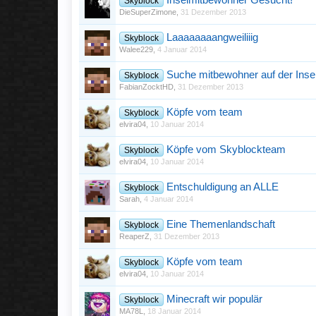
Inselmitbewohner Gesucht!
Skyblock
DieSuperZimone
,
31 Dezember 2013
Laaaaaaaangweiliiig
Skyblock
Walee229
,
4 Januar 2014
Suche mitbewohner auf der Inse
Skyblock
FabianZocktHD
,
31 Dezember 2013
Köpfe vom team
Skyblock
elvira04
,
10 Januar 2014
Köpfe vom Skyblockteam
Skyblock
elvira04
,
10 Januar 2014
Entschuldigung an ALLE
Skyblock
Sarah
,
4 Januar 2014
Eine Themenlandschaft
Skyblock
ReaperZ
,
31 Dezember 2013
Köpfe vom team
Skyblock
elvira04
,
10 Januar 2014
Minecraft wir populär
Skyblock
MA78L
,
18 Januar 2014