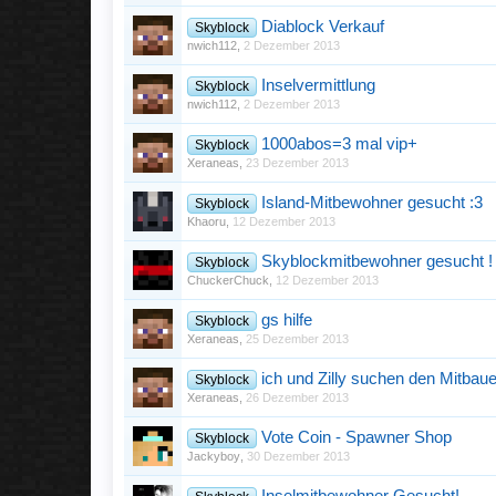
Diablock Verkauf
Skyblock
nwich112
,
2 Dezember 2013
Inselvermittlung
Skyblock
nwich112
,
2 Dezember 2013
1000abos=3 mal vip+
Skyblock
Xeraneas
,
23 Dezember 2013
Island-Mitbewohner gesucht :3
Skyblock
Khaoru
,
12 Dezember 2013
Skyblockmitbewohner gesucht !
Skyblock
ChuckerChuck
,
12 Dezember 2013
gs hilfe
Skyblock
Xeraneas
,
25 Dezember 2013
ich und Zilly suchen den Mitbaue
Skyblock
Xeraneas
,
26 Dezember 2013
Vote Coin - Spawner Shop
Skyblock
Jackyboy
,
30 Dezember 2013