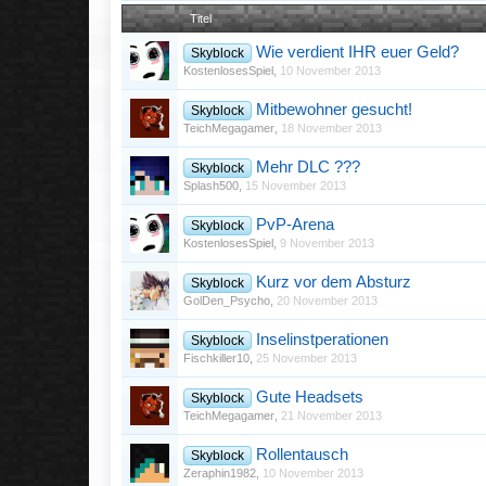
Titel
Wie verdient IHR euer Geld?
Skyblock
KostenlosesSpiel
,
10 November 2013
Mitbewohner gesucht!
Skyblock
TeichMegagamer
,
18 November 2013
Mehr DLC ???
Skyblock
Splash500
,
15 November 2013
PvP-Arena
Skyblock
KostenlosesSpiel
,
9 November 2013
Kurz vor dem Absturz
Skyblock
GolDen_Psycho
,
20 November 2013
Inselinstperationen
Skyblock
Fischkiller10
,
25 November 2013
Gute Headsets
Skyblock
TeichMegagamer
,
21 November 2013
Rollentausch
Skyblock
Zeraphin1982
,
10 November 2013