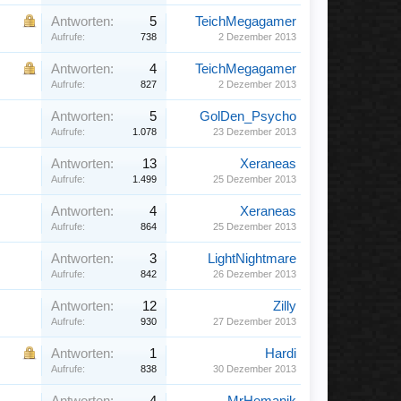
Antworten:
5
TeichMegagamer
Aufrufe:
738
2 Dezember 2013
Antworten:
4
TeichMegagamer
Aufrufe:
827
2 Dezember 2013
Antworten:
5
GolDen_Psycho
Aufrufe:
1.078
23 Dezember 2013
Antworten:
13
Xeraneas
Aufrufe:
1.499
25 Dezember 2013
Antworten:
4
Xeraneas
Aufrufe:
864
25 Dezember 2013
Antworten:
3
LightNightmare
Aufrufe:
842
26 Dezember 2013
Antworten:
12
Zilly
Aufrufe:
930
27 Dezember 2013
Antworten:
1
Hardi
Aufrufe:
838
30 Dezember 2013