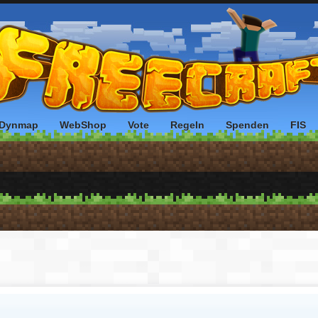
Dynmap
WebShop
Vote
Regeln
Spenden
FIS