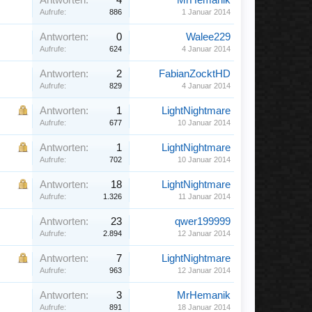
Antworten:
4
MrHemanik
Aufrufe:
886
1 Januar 2014
Antworten:
0
Walee229
Aufrufe:
624
4 Januar 2014
Antworten:
2
FabianZocktHD
Aufrufe:
829
4 Januar 2014
Antworten:
1
LightNightmare
Aufrufe:
677
10 Januar 2014
Antworten:
1
LightNightmare
Aufrufe:
702
10 Januar 2014
Antworten:
18
LightNightmare
Aufrufe:
1.326
11 Januar 2014
Antworten:
23
qwer199999
Aufrufe:
2.894
12 Januar 2014
Antworten:
7
LightNightmare
Aufrufe:
963
12 Januar 2014
Antworten:
3
MrHemanik
Aufrufe:
891
18 Januar 2014