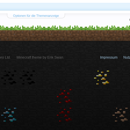
Optionen für die Themenanzeige
ro Ltd.
Minecraft theme by Erik Swan.
Impressum
Nut