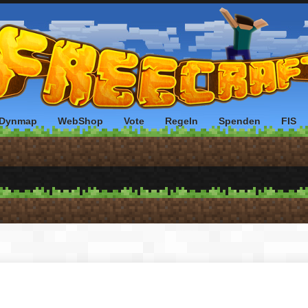
Dynmap
WebShop
Vote
Regeln
Spenden
FIS