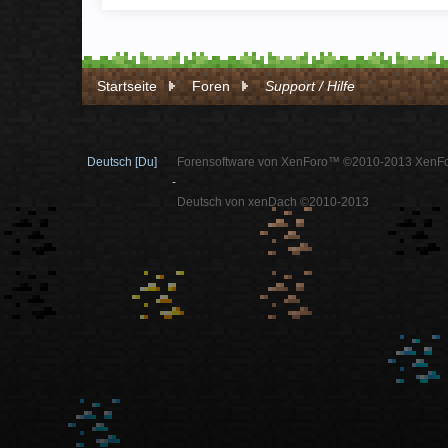
Startseite
Foren
Support / Hilfe
Deutsch [Du]
Forensoftware von XenForo™ ©2010-2013 XenFo
-
Deutsch von xenDach ©2010-2013