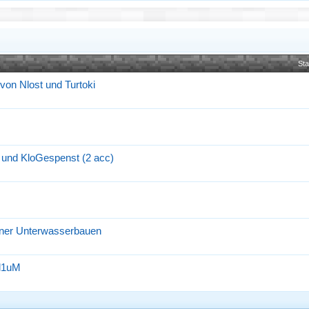
Sta
 von Nlost und Turtoki
e und KloGespenst (2 acc)
s
iner Unterwasserbauen
al1uM