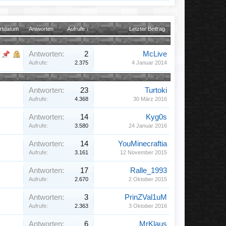
rtdatum
Antworten
Aufrufe ↓
Letzter Beitrag
Antworten:
2
McLive
Aufrufe:
2.375
4 Januar 2014
Antworten:
23
Turtoki
Aufrufe:
4.368
30 März 2016
Antworten:
14
Kyg0s
Aufrufe:
3.580
24 Januar 2016
Antworten:
14
YouMinecraftia
Aufrufe:
3.161
12 November 2015
Antworten:
17
Ralle_1993
Aufrufe:
2.670
2 Oktober 2015
Antworten:
3
PrinZVal1uM
Aufrufe:
2.363
3 Oktober 2016
Antworten:
6
MrKlaus