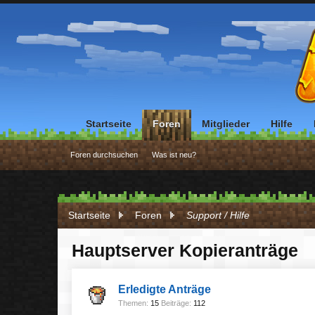
Startseite
Foren
Mitglieder
Hilfe
Foren durchsuchen
Was ist neu?
Startseite
Foren
Support / Hilfe
Hauptserver Kopieranträge
Erledigte Anträge
Themen:
15
Beiträge:
112