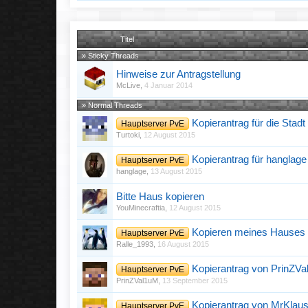
Titel
» Sticky Threads
Hinweise zur Antragstellung
McLive
,
4 Januar 2014
» Normal Threads
Kopierantrag für die Stadt
Hauptserver PvE
Turtoki
,
12 August 2015
Kopierantrag für hanglag
Hauptserver PvE
hanglage
,
13 August 2015
Bitte Haus kopieren
YouMinecraftia
,
12 August 2015
Kopieren meines Hauses
Hauptserver PvE
Ralle_1993
,
16 August 2015
Kopierantrag von PrinZV
Hauptserver PvE
PrinZVal1uM
,
13 September 2015
Kopierantrag von MrKlau
Hauptserver PvE