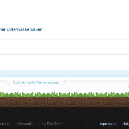
iner Unterwasserbauen
Optionen für die Themenanzeige
ro Ltd.
Minecraft theme by Erik Swan.
Impressum
Nut