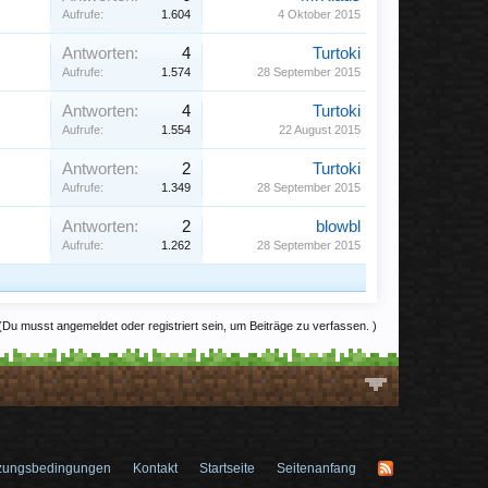
Aufrufe:
1.604
4 Oktober 2015
Antworten:
4
Turtoki
Aufrufe:
1.574
28 September 2015
Antworten:
4
Turtoki
Aufrufe:
1.554
22 August 2015
Antworten:
2
Turtoki
Aufrufe:
1.349
28 September 2015
Antworten:
2
blowbl
Aufrufe:
1.262
28 September 2015
(Du musst angemeldet oder registriert sein, um Beiträge zu verfassen. )
zungsbedingungen
Kontakt
Startseite
Seitenanfang