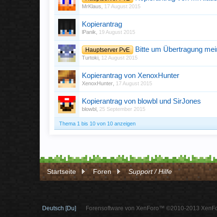
MrKlaus
,
17 August 2015
Kopierantrag
lPanik
,
19 August 2015
Bitte um Übertragung me
Hauptserver PvE
Turtoki
,
12 August 2015
Kopierantrag von XenoxHunter
XenoxHunter
,
17 August 2015
Kopierantrag von blowbl und SirJones
blowbl
,
25 September 2015
Thema 1 bis 10 von 10 anzeigen
Startseite
Foren
Support / Hilfe
Deutsch [Du]
Forensoftware von XenForo™ ©2010-2013 XenFo