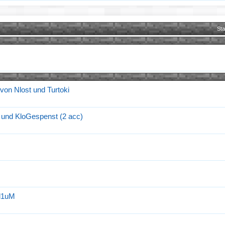
Sta
 von Nlost und Turtoki
e und KloGespenst (2 acc)
al1uM
s