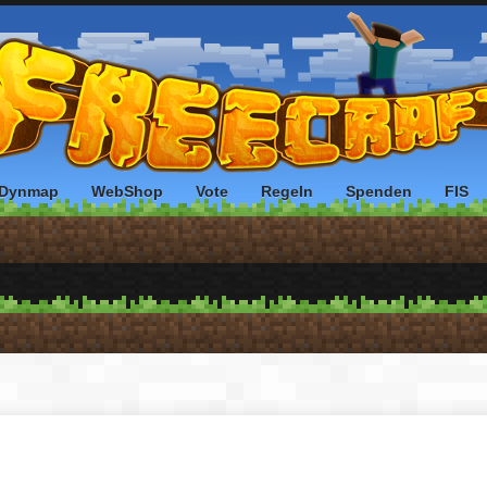
Dynmap
WebShop
Vote
Regeln
Spenden
FIS