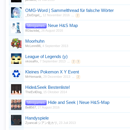
OMG-Word | Sammelthread für falsche Wörter
_EisEngel_
,
12 November 2016
...
2
Neue H&S Map
Minigames
8Glaziola(
,
26 August 2016
Moorhuhn
McLenni96
,
4 September 2013
League of Legends (y)
xkosaRx
,
7 September 2013
...
2
3
Kleines Pokemon X Y Event
MrHemanik
,
29 Dezember 2013
...
2
Hide&Seek Bestenliste!
TheEvilDog
,
15 Oktober 2014
Hide and Seek | Neue H&S-Map
Minigames
Belll567
,
27 August 2016
Handyspiele
Zyancali シアン化カリ
,
23 Juli 2013