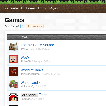
Startseite
Foren
Sonstiges
Games
Seite 1 von 2
1
2
Weiter >
Titel ↓
Zombie Panic Source
elvira04
,
26 Februar 2014
WoW
Richie38
,
13 August 2013
World of Tanks
TeichMegagamer
,
26 Januar 2015
Wario Land 4
McLenni96
,
13 April 2014
Tetris
Alle Server
Softcrafter
,
27 Mai 2016