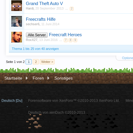
Grand Theft Auto V
Hardi
,
20 September 2013
...
2
Freecrafts Hilfe
sechser6
,
11 Juni 2014
Freecraft Heroes
Alle Server
RoxX27
,
13 Juni 2016
...
7
8
9
Thema 1 bis 25 von 40 anzeigen
Optione
Seite 1 von 2
1
2
Weiter >
Startseite
Foren
Sonstiges
Deutsch [Du]
Forensoftware von XenForo™ ©2010-2013 XenForo Ltd.
Mine
-
Deutsch von xenDach ©2010-2013