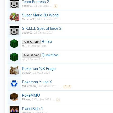
Team Fortress 2
codex01
,
31 Juli 2013
...
2
Super Mario 3D Wörld
McLenni96
,
26 November 2013
S.K.I.L.L Special force 2
codex01
,
26 Januar 2014
Reflex
Alle Server
rpL
,
14 Januar 2015
Quakelive
Alle Server
rpL
,
8 Januar 2015
Pokemon Y/X Frage
elvira04
,
12 März 2014
Pokemon Y und X
MrHemanik
,
24 Oktober 2013
...
2
3
PokeMMO
Pikaaa
,
6 Oktober 2013
...
2
PlanetSide 2
jamaki5
,
31 Juli 2013