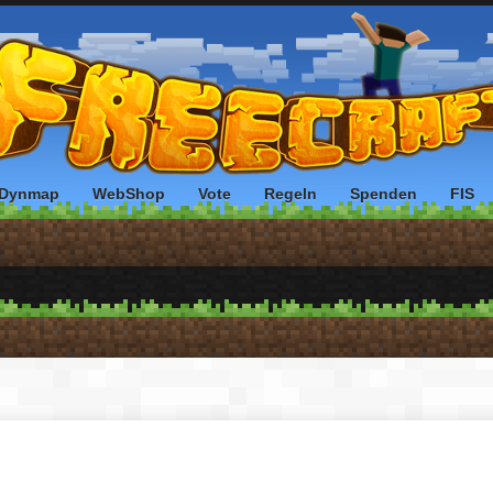
Dynmap
WebShop
Vote
Regeln
Spenden
FIS