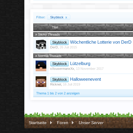
Filter:
Skyblock
x
Titel
» Sticky Threads
Wöchentliche Lotterie von DerD
Skyblock
DerD
,
26 Juli 2015
» Normal Threads
Lützelburg
Skyblock
xXxusermanxXx
,
13 November 2017
Halloweenevent
Skyblock
Ricknet
,
16 Juli 2019
Thema 1 bis 2 von 2 anzeigen
Startseite
Foren
Unser Server