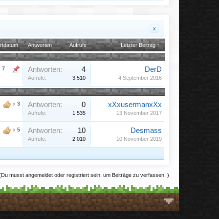
x
rtdatum
Antworten
Aufrufe
Letzter Beitrag ↑
x
7
Antworten:
4
DerD
Aufrufe:
3.510
4 September 2016
x
3
Antworten:
0
xXxusermanxXx
Aufrufe:
1.535
13 November 2017
x
5
Antworten:
10
Desmass
Aufrufe:
2.010
10 November 2019
(Du musst angemeldet oder registriert sein, um Beiträge zu verfassen. )