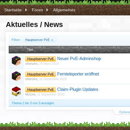
Startseite
Foren
Allgemeines
Aktuelles / News
Filter:
Hauptserver PvE
x
Titel
Neuer PvE-Adminshop
Hauptserver PvE
shenziro
,
24 März 2014
Fernteleporter eröffnet
Hauptserver PvE
shenziro
,
16 September 2015
Claim-Plugin Updates
Hauptserver PvE
McLive
,
11 September 2015
Thema 1 bis 3 von 3 anzeigen
Optione